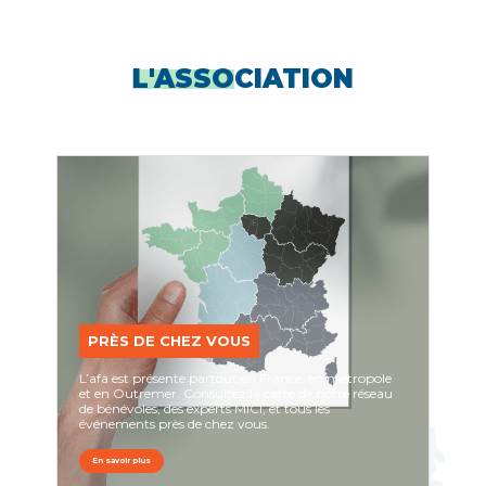
L'ASSO
CIATION
PRÈS DE CHEZ VOUS
L’afa est présente partout en France, en métropole
et en Outremer. Consultez la carte de notre réseau
de bénévoles, des experts MICI, et tous les
événements près de chez vous.
En savoir plus