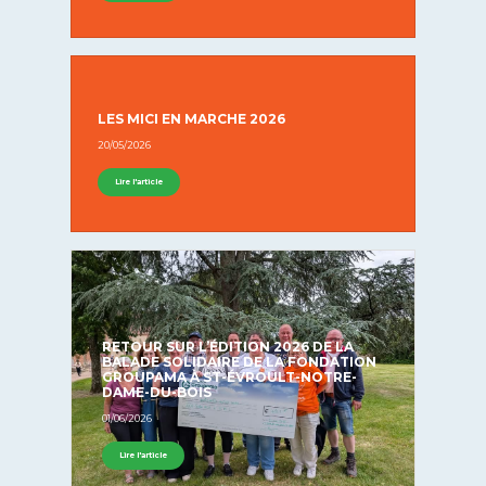
LES MICI EN MARCHE 2026
20/05/2026
Lire l'article
RETOUR SUR L’ÉDITION 2026 DE LA
BALADE SOLIDAIRE DE LA FONDATION
GROUPAMA À ST-ÉVROULT-NOTRE-
DAME-DU-BOIS
01/06/2026
Lire l'article