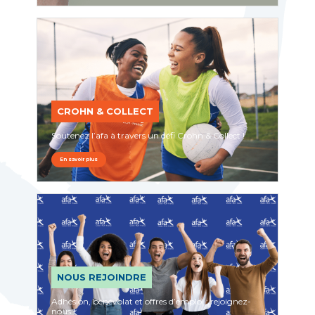
CROHN & COLLECT
Soutenez l’afa à travers un défi Crohn & Collect !
En savoir plus
NOUS REJOINDRE
Adhésion, bénévolat et offres d’emploi : rejoignez-
nous !