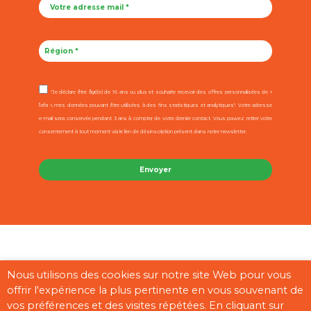
"Je déclare être âgé(e) de 16 ans ou plus et souhaite recevoir des offres personnalisées de «
l’afa », mes données pouvant être utilisées à des fins statistiques et analytiques". Votre adresse
e-mail sera conservée pendant 3 ans à compter de votre dernier contact. Vous pouvez retirer votre
consentement à tout moment via le lien de désinscription présent dans notre newsletter.
Contact
Mentions légales
CGU
Cookies
Plan du site
Nous utilisons des cookies sur notre site Web pour vous
offrir l'expérience la plus pertinente en vous souvenant de
Pages partenaires
vos préférences et des visites répétées. En cliquant sur