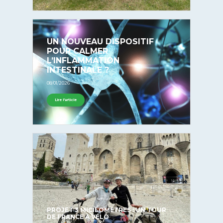
UN NOUVEAU DISPOSITIF
POUR CALMER
L’INFLAMMATION
INTESTINALE ?
08/01/2026
Lire l'article
PROJET 3 MICILOMETRES : UN TOUR
DE FRANCE À VÉLO