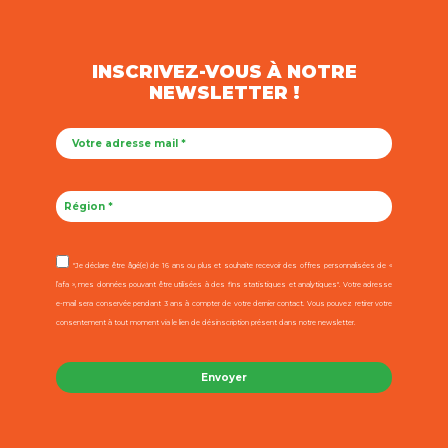
INSCRIVEZ-VOUS À NOTRE
NEWSLETTER !
"Je déclare être âgé(e) de 16 ans ou plus et souhaite recevoir des offres personnalisées de «
l’afa », mes données pouvant être utilisées à des fins statistiques et analytiques". Votre adresse
e-mail sera conservée pendant 3 ans à compter de votre dernier contact. Vous pouvez retirer votre
consentement à tout moment via le lien de désinscription présent dans notre newsletter.