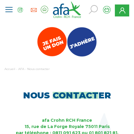
Accueil
-
AFA
-
Nous contacter
NOUS
CONTACT
ER
afa Crohn RCH France
15, rue de La Forge Royale 75011 Paris
par téléphone : 0811 091 623 ou 01 801 821 81.