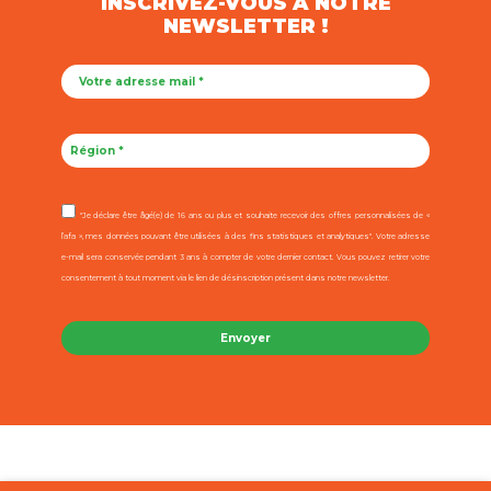
INSCRIVEZ-VOUS À NOTRE
NEWSLETTER !
"Je déclare être âgé(e) de 16 ans ou plus et souhaite recevoir des offres personnalisées de «
l’afa », mes données pouvant être utilisées à des fins statistiques et analytiques". Votre adresse
e-mail sera conservée pendant 3 ans à compter de votre dernier contact. Vous pouvez retirer votre
consentement à tout moment via le lien de désinscription présent dans notre newsletter.