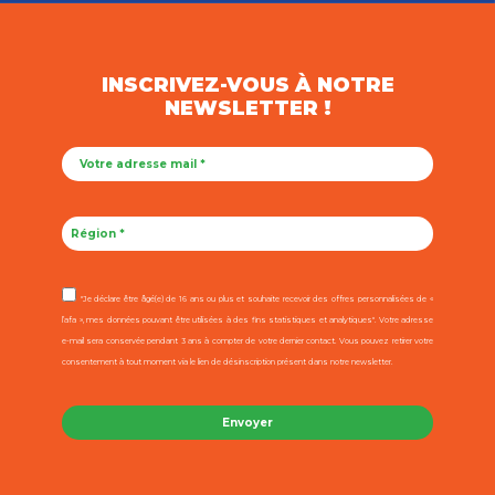
INSCRIVEZ-VOUS À NOTRE
NEWSLETTER !
"Je déclare être âgé(e) de 16 ans ou plus et souhaite recevoir des offres personnalisées de «
l’afa », mes données pouvant être utilisées à des fins statistiques et analytiques". Votre adresse
e-mail sera conservée pendant 3 ans à compter de votre dernier contact. Vous pouvez retirer votre
consentement à tout moment via le lien de désinscription présent dans notre newsletter.