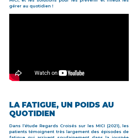
gérer au quotidien !
LA FATIGUE, UN POIDS AU
QUOTIDIEN
Dans l’étude Regards Croisés sur les MICI (2021), les
patients témoignent très largement des épisodes de
fatigue qui arrivent soudainement dans la journée