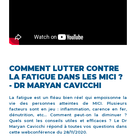
COMMENT LUTTER CONTRE
LA FATIGUE DANS LES MICI ?
- DR MARYAN CAVICCHI
La fatigue est un fléau bien réel qui empoisonne la
vie des personnes atteintes de MICI. Plusieurs
facteurs sont en jeu : inflammation, carence en fer,
dénutrition, etc… Comment peut-on la diminuer ?
Quels sont les conseils utiles et efficaces ? Le Dr
Maryan Cavicchi répond à toutes vos questions dans
cette webconférence du 28/11/2020.