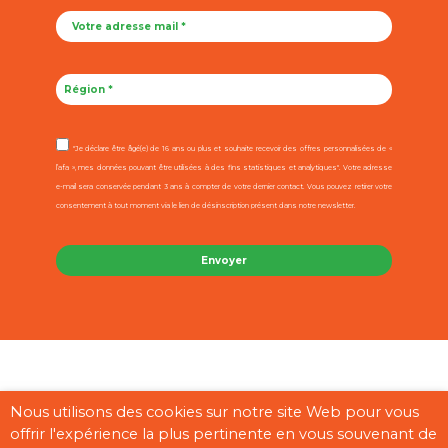
"Je déclare être âgé(e) de 16 ans ou plus et souhaite recevoir des offres personnalisées de «
l’afa », mes données pouvant être utilisées à des fins statistiques et analytiques". Votre adresse
e-mail sera conservée pendant 3 ans à compter de votre dernier contact. Vous pouvez retirer votre
consentement à tout moment via le lien de désinscription présent dans notre newsletter.
Contact
Mentions légales
CGU
Cookies
Plan du site
Nous utilisons des cookies sur notre site Web pour vous
offrir l'expérience la plus pertinente en vous souvenant de
Pages partenaires