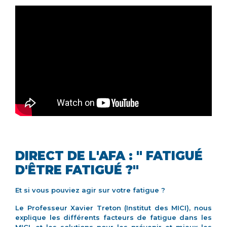
DIRECT DE L'AFA : " FATIGUÉ
D'ÊTRE FATIGUÉ ?"
Et si vous pouviez agir sur votre fatigue ?
Le Professeur Xavier Treton (Institut des MICI), nous
explique les différents facteurs de fatigue dans les
MICI, et les solutions pour les prévenir et mieux les