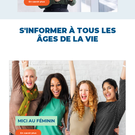
En savoir plus
E
S'INFORMER À TOUS LES
ÂGES DE LA VIE
MICI AU FÉMININ
En savoir plus