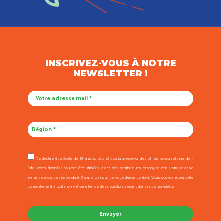
INSCRIVEZ-VOUS À NOTRE
NEWSLETTER !
"Je déclare être âgé(e) de 16 ans ou plus et souhaite recevoir des offres personnalisées de «
l’afa », mes données pouvant être utilisées à des fins statistiques et analytiques". Votre adresse
e-mail sera conservée pendant 3 ans à compter de votre dernier contact. Vous pouvez retirer votre
consentement à tout moment via le lien de désinscription présent dans notre newsletter.