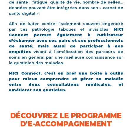
de santé : fatigue, qualité de vie, nombre de selles…
données pouvant être intégrées dans son « carnet de
santé digital ».
Afin de lutter contre l’isolement souvent engendré
par ces pathologie taboues et invisibles,
MICI
Connect permet également à l’utilisateur
d’échanger avec ses pairs et ses professionnels
de santé, mais aussi de participer à des
enquêtes
visant à l’amélioration des parcours de
soins en général par une meilleure connaissance sur
le quotidien des malades.
MICI Connect, c’est en bref une boîte à outils
pour mieux comprendre et gérer sa maladie
entre deux consultations médicales, et
améliorer son quotidien.
DÉCOUVREZ LE PROGRAMME
D'E-ACCOMPAGNEMENT