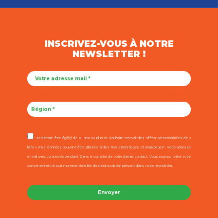
INSCRIVEZ-VOUS À NOTRE
NEWSLETTER !
"Je déclare être âgé(e) de 16 ans ou plus et souhaite recevoir des offres personnalisées de «
l’afa », mes données pouvant être utilisées à des fins statistiques et analytiques". Votre adresse
e-mail sera conservée pendant 3 ans à compter de votre dernier contact. Vous pouvez retirer votre
consentement à tout moment via le lien de désinscription présent dans notre newsletter.