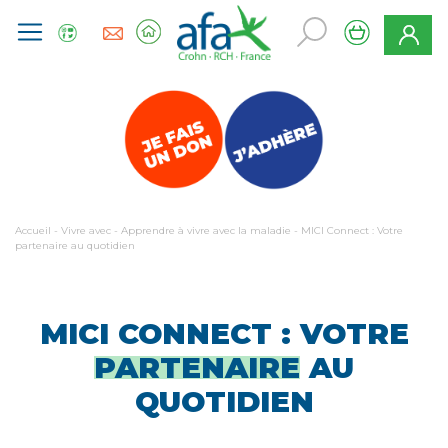
Accueil
-
Vivre avec
-
Apprendre à vivre avec la maladie
-
MICI Connect : Votre
partenaire au quotidien
MICI CONNECT : VOTRE
PARTENAIRE
AU
QUOTIDIEN