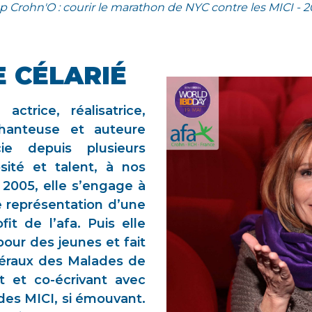
p Crohn'O : courir le marathon de NYC contre les MICI - 
 CÉLARIÉ
actrice, réalisatrice,
hanteuse et auteure
cie depuis plusieurs
ité et talent, à nos
 2005, elle s’engage à
e représentation d’une
it de l’afa. Puis elle
our des jeunes et fait
néraux des Malades de
 et co-écrivant avec
des MICI, si émouvant.