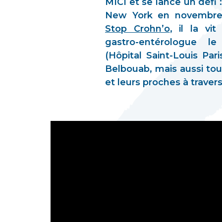
MICI et se lance un défi 
New York en novembre 
Stop Crohn’o
, il la vi
gastro-entérologue l
(Hôpital Saint-Louis Par
Belbouab, mais aussi to
et leurs proches à travers 