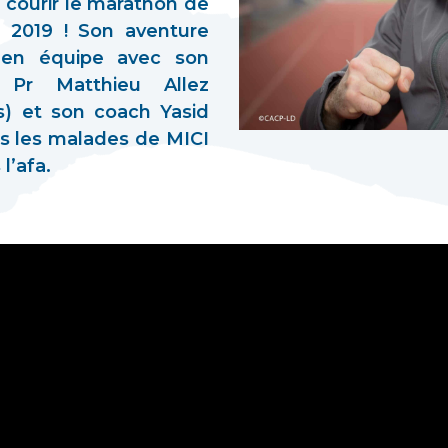
: courir le marathon de
2019 ! Son aventure
t en équipe avec son
e Pr Matthieu Allez
is) et son coach Yasid
us les malades de MICI
l’afa.