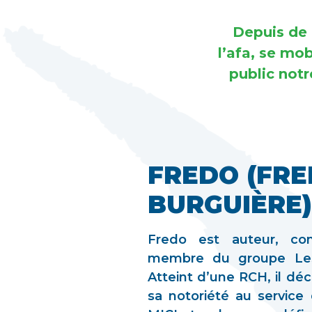
Depuis de 
l’afa, se mo
public notr
FREDO (FRE
BURGUIÈRE)
Fredo est auteur, comp
membre du groupe Les
Atteint d’une RCH, il dé
sa notoriété au service 