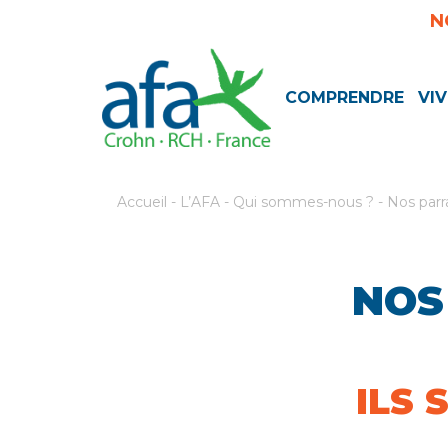
N
COMPRENDRE
VIV
Accueil
-
L’AFA
-
Qui sommes-nous ?
-
Nos parr
NOS
ILS 