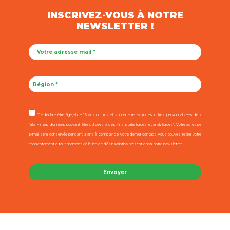
INSCRIVEZ-VOUS À NOTRE
NEWSLETTER !
"Je déclare être âgé(e) de 16 ans ou plus et souhaite recevoir des offres personnalisées de «
l’afa », mes données pouvant être utilisées à des fins statistiques et analytiques". Votre adresse
e-mail sera conservée pendant 3 ans à compter de votre dernier contact. Vous pouvez retirer votre
consentement à tout moment via le lien de désinscription présent dans notre newsletter.