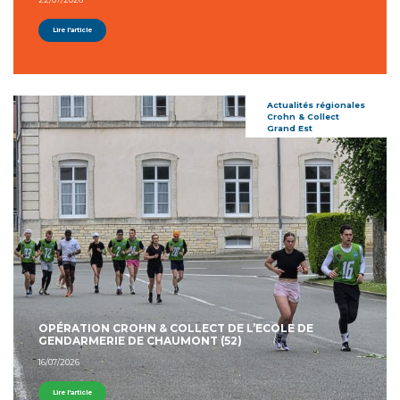
Lire l'article
Actualités régionales
Crohn & Collect
Grand Est
OPÉRATION CROHN & COLLECT DE L’ECOLE DE
GENDARMERIE DE CHAUMONT (52)
16/07/2026
Lire l'article