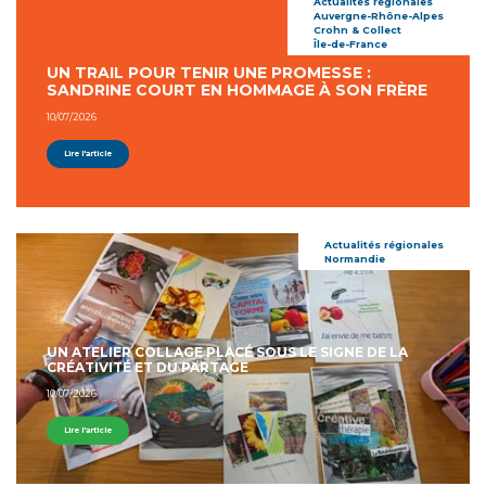
Actualités régionales
Auvergne-Rhône-Alpes
Crohn & Collect
Île-de-France
UN TRAIL POUR TENIR UNE PROMESSE :
SANDRINE COURT EN HOMMAGE À SON FRÈRE
10/07/2026
Lire l'article
Actualités régionales
Normandie
UN ATELIER COLLAGE PLACÉ SOUS LE SIGNE DE LA
CRÉATIVITÉ ET DU PARTAGE
10/07/2026
Lire l'article