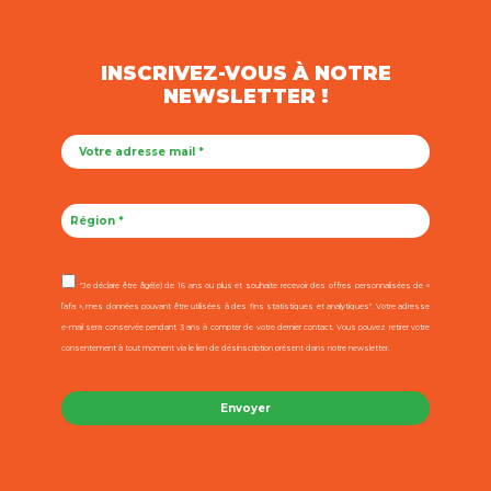
INSCRIVEZ-VOUS À NOTRE
NEWSLETTER !
"Je déclare être âgé(e) de 16 ans ou plus et souhaite recevoir des offres personnalisées de «
l’afa », mes données pouvant être utilisées à des fins statistiques et analytiques". Votre adresse
e-mail sera conservée pendant 3 ans à compter de votre dernier contact. Vous pouvez retirer votre
consentement à tout moment via le lien de désinscription présent dans notre newsletter.