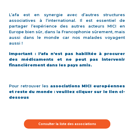
L’afa est en synergie avec d’autres structures
associatives à l’international. Il est essentiel de
partager l’expérience des autres acteurs MICI en
Europe bien sûr, dans la Francophonie sûrement, mais
aussi dans le monde car nos malades voyagent
aussi !
Important : l’afa n’est pas habilitée à procurer
des médicaments et ne peut pas intervenir
financièrement dans les pays amis.
Pour retrouver les
associations MICI européennes
et reste du monde : veuillez cliquer sur le lien ci-
dessous
Consulter la liste des associations