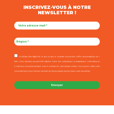
INSCRIVEZ-VOUS À NOTRE
NEWSLETTER !
"Je déclare être âgé(e) de 16 ans ou plus et souhaite recevoir des offres personnalisées de «
l’afa », mes données pouvant être utilisées à des fins statistiques et analytiques". Votre adresse
e-mail sera conservée pendant 3 ans à compter de votre dernier contact. Vous pouvez retirer votre
consentement à tout moment via le lien de désinscription présent dans notre newsletter.