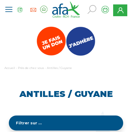
Accueil
-
Près de chez vous
-
Antilles / Guyane
ANTILLES / GUYANE