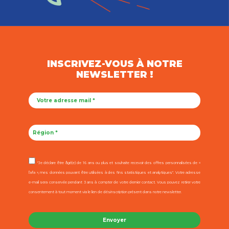
INSCRIVEZ-VOUS À NOTRE
NEWSLETTER !
"Je déclare être âgé(e) de 16 ans ou plus et souhaite recevoir des offres personnalisées de «
l’afa », mes données pouvant être utilisées à des fins statistiques et analytiques". Votre adresse
e-mail sera conservée pendant 3 ans à compter de votre dernier contact. Vous pouvez retirer votre
consentement à tout moment via le lien de désinscription présent dans notre newsletter.