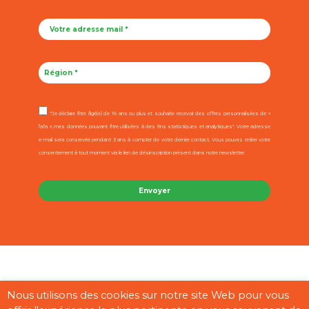
"Je déclare être âgé(e) de 16 ans ou plus et souhaite recevoir des offres personnalisées de «
l’afa », mes données pouvant être utilisées à des fins statistiques et analytiques". Votre adresse
e-mail sera conservée pendant 3 ans à compter de votre dernier contact. Vous pouvez retirer votre
consentement à tout moment via le lien de désinscription présent dans notre newsletter.
Contact
Mentions légales
CGU
Cookies
Plan du site
Nous utilisons des cookies sur notre site Web pour vous