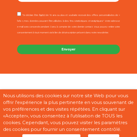
"Je déclare être âgé(e) de 16 ans ou plus et souhaite recevoir des offres personnalisées de «
l’afa », mes données pouvant être utilisées à des fins statistiques et analytiques". Votre adresse
e-mail sera conservée pendant 3 ans à compter de votre dernier contact. Vous pouvez retirer votre
consentement à tout moment via le lien de désinscription présent dans notre newsletter.
Contact
Mentions légales
CGU
Cookies
Plan du site
Nous utilisons des cookies sur notre site Web pour vous
offrir l'expérience la plus pertinente en vous souvenant de
Pages partenaires
vos préférences et des visites répétées. En cliquant sur
«Accepter», vous consentez à l'utilisation de TOUS les
cookies. Cependant, vous pouvez visiter les paramètres
des cookies pour fournir un consentement contrôlé.
Copyright © 2026 “afa” | Réalisé par
Digisanté