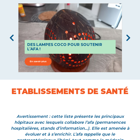
DES LAMPES COCO POUR SOUTENIR
L
L’AFA !
C
En savoir plus
E
ETABLISSEMENTS DE SANTÉ
Avertissement : cette liste présente les principaux
hôpitaux avec lesquels collabore l’afa (permanences
hospitalières, stands d’information…). Elle est amenée à
évoluer et à s’enrichir. L’afa rappelle que le
gastroentérologue libéral, tout comme le médecin