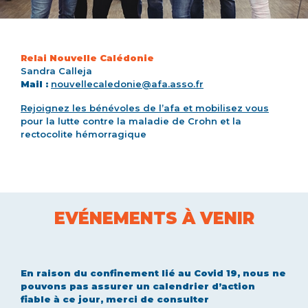
Relai Nouvelle Calédonie
Sandra Calleja
Mail :
nouvellecaledonie@afa.asso.fr
Rejoignez les bénévoles de l’afa et mobilisez vous
pour la lutte contre la maladie de Crohn et la
rectocolite hémorragique
EVÉNEMENTS À VENIR
En raison du confinement lié au Covid 19, nous ne
pouvons pas assurer un calendrier d’action
fiable à ce jour, merci de consulter