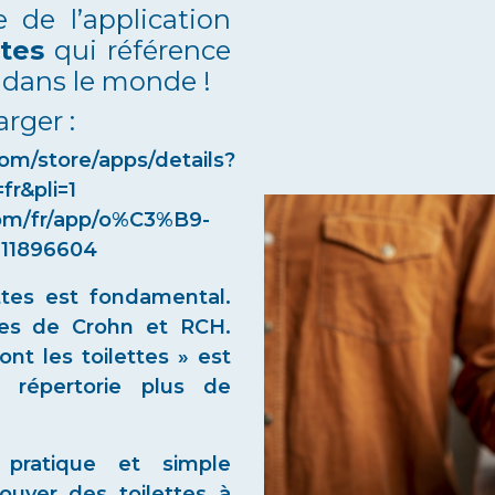
e de l’application
ttes
qui référence
t dans le monde !
arger :
com/store/apps/details?
fr&pli=1
com/fr/app/o%C3%B9-
d311896604
ettes est fondamental.
des de Crohn et RCH.
nt les toilettes » est
i répertorie plus de
 pratique et simple
uver des toilettes à