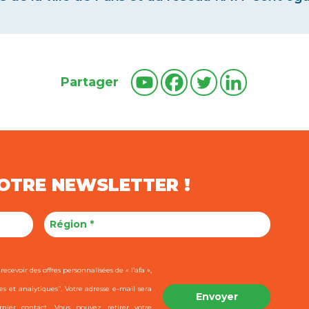
Partager
NOTRE NEWSLETTER !
ecevoir des offres personnalisées de « l’afa »,
es et analytiques". Votre adresse e-mail sera
ier contact. Vous pouvez retirer votre