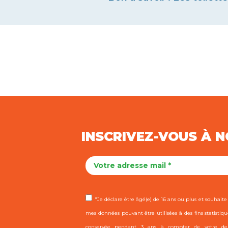
INSCRIVEZ-VOUS À 
"Je déclare être âgé(e) de 16 ans ou plus et souhaite r
mes données pouvant être utilisées à des fins statistiqu
conservée pendant 3 ans à compter de votre dern