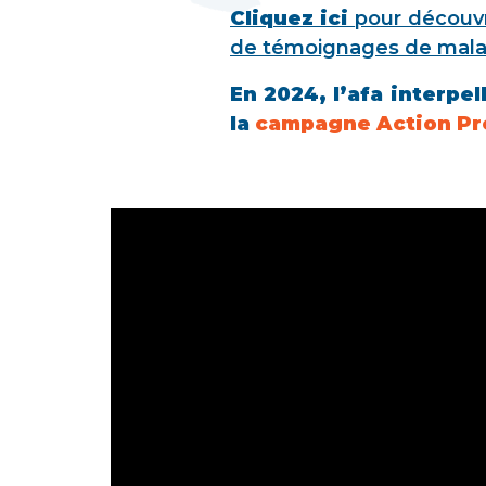
Cliquez ici
pour découvri
de témoignages de malad
En 2024, l’afa interpe
la
campagne Action Pr