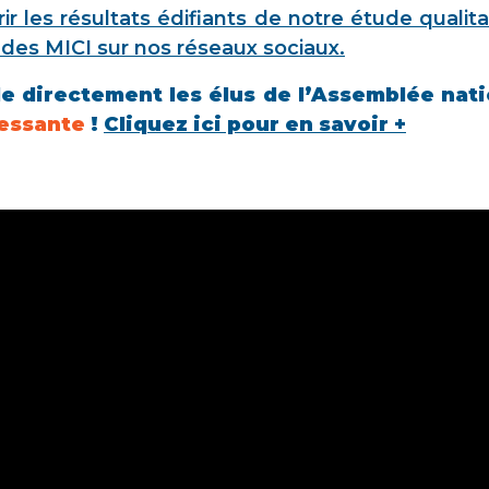
r les résultats édifiants de notre étude qualitat
es MICI sur nos réseaux sociaux.
lle directement les élus de l’Assemblée nat
essante
!
Cliquez ici pour en savoir +