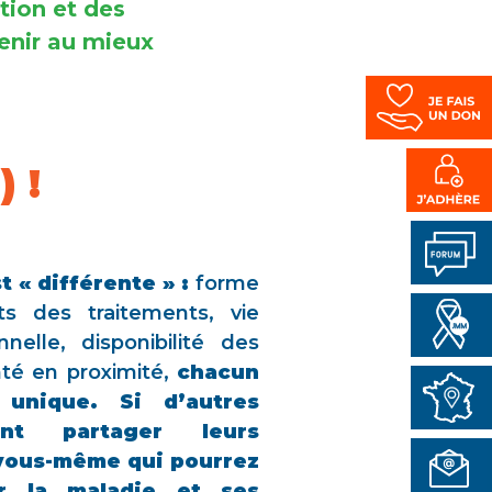
tion et des
enir au mieux
 !
 « différente » :
forme
ts des traitements, vie
nelle, disponibilité des
nté en proximité,
chacun
 unique. Si d’autres
nt partager leurs
 vous-même qui pourrez
r la maladie et ses