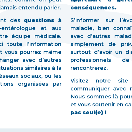
 jamais entendu parler.
conséquences.
ent des
questions à
S’informer sur l’év
entérologue et aux
maladie, bien connaî
re équipe médicale.
avec d’autres mala
i toute l’information
simplement de prév
et vous pourrez même
surtout d’avoir un d
changer avec d’autres
professionnels 
tuations similaires à la
rencontrerez.
 réseaux sociaux, ou les
Visitez notre sit
tions organisées par
communiquer avec n
Nous sommes là pour
et vous soutenir en c
pas seul(e) !