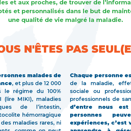
lles et aux proches, de trouver de l’informa
ptés et personnalisés dans le but de maint
une qualité de vie malgré la maladie.
OUS N'ÊTES PAS SEUL(E)
 personnes malades de
Chaque personne est
ance
, et plus de 12 000
de la maladie, effe
s le régime du 100%
sociale ou profession
(lire MIKI), maladies
professionnels de sa
ques de l’intestin,
d’entre nous est
tocolite hémorragique
personnes peuve
des maladies rares, ni
expériences, c’est
ents, comme on peut
apprendre à gére