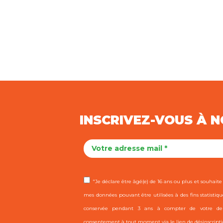
INSCRIVEZ-VOUS À 
"Je déclare être âgé(e) de 16 ans ou plus et souhaite r
mes données pouvant être utilisées à des fins statistiqu
conservée pendant 3 ans à compter de votre dern
consentement à tout moment via le lien de désinscripti