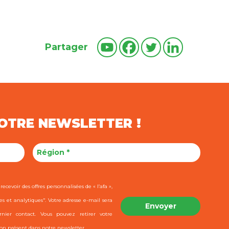
Partager
NOTRE NEWSLETTER !
ecevoir des offres personnalisées de « l’afa »,
es et analytiques". Votre adresse e-mail sera
ier contact. Vous pouvez retirer votre
on présent dans notre newsletter.