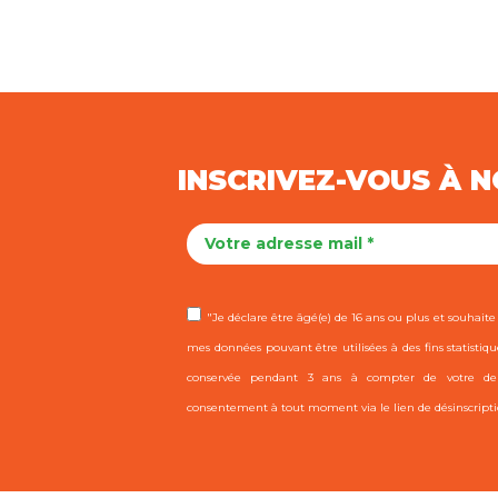
INSCRIVEZ-VOUS À 
"Je déclare être âgé(e) de 16 ans ou plus et souhaite r
mes données pouvant être utilisées à des fins statistiqu
conservée pendant 3 ans à compter de votre dern
consentement à tout moment via le lien de désinscripti