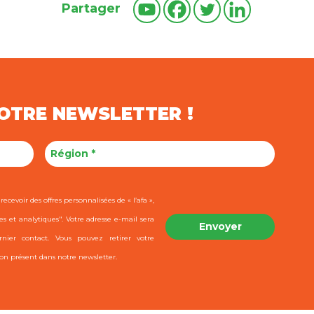
Partager
NOTRE NEWSLETTER !
ecevoir des offres personnalisées de « l’afa »,
es et analytiques". Votre adresse e-mail sera
ier contact. Vous pouvez retirer votre
on présent dans notre newsletter.