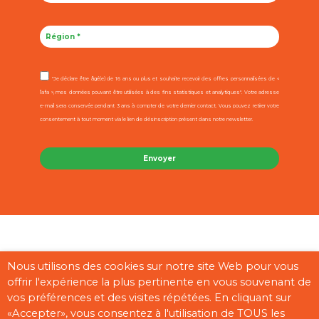
"Je déclare être âgé(e) de 16 ans ou plus et souhaite recevoir des offres personnalisées de «
l’afa », mes données pouvant être utilisées à des fins statistiques et analytiques". Votre adresse
e-mail sera conservée pendant 3 ans à compter de votre dernier contact. Vous pouvez retirer votre
consentement à tout moment via le lien de désinscription présent dans notre newsletter.
Contact
Mentions légales
CGU
Cookies
Plan du site
Nous utilisons des cookies sur notre site Web pour vous
offrir l'expérience la plus pertinente en vous souvenant de
Pages partenaires
vos préférences et des visites répétées. En cliquant sur
«Accepter», vous consentez à l'utilisation de TOUS les