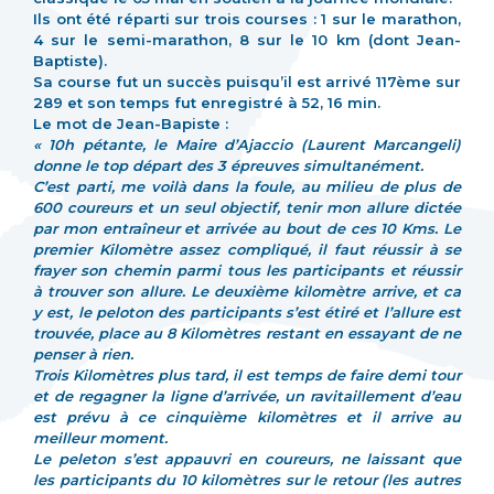
Ils ont été réparti sur trois courses : 1 sur le marathon,
4 sur le semi-marathon, 8 sur le 10 km (dont Jean-
Baptiste).
Sa course fut un succès puisqu’il est arrivé 117ème sur
289 et son temps fut enregistré à 52, 16 min.
Le mot de Jean-Bapiste :
« 10h pétante, le Maire d’Ajaccio (Laurent Marcangeli)
donne le top départ des 3 épreuves simultanément.
C’est parti, me voilà dans la foule, au milieu de plus de
600 coureurs et un seul objectif, tenir mon allure dictée
par mon entraîneur et arrivée au bout de ces 10 Kms.
Le
premier Kilomètre assez compliqué, il faut réussir à se
frayer son chemin parmi tous les participants et réussir
à trouver son allure.
Le deuxième kilomètre arrive, et ca
y est, le peloton des participants s’est étiré et l’allure est
trouvée, place au 8 Kilomètres restant en essayant de ne
penser à rien.
Trois Kilomètres plus tard, il est temps de faire demi tour
et de regagner la ligne d’arrivée, un ravitaillement d’eau
est prévu à ce cinquième kilomètres et il arrive au
meilleur moment.
Le peleton s’est appauvri en coureurs, ne laissant que
les participants du 10 kilomètres sur le retour (les autres