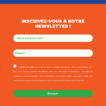
INSCRIVEZ-VOUS À NOTRE
NEWSLETTER !
"Je déclare être âgé(e) de 16 ans ou plus et souhaite recevoir des offres personnalisées de «
l’afa », mes données pouvant être utilisées à des fins statistiques et analytiques". Votre adresse
e-mail sera conservée pendant 3 ans à compter de votre dernier contact. Vous pouvez retirer votre
consentement à tout moment via le lien de désinscription présent dans notre newsletter.