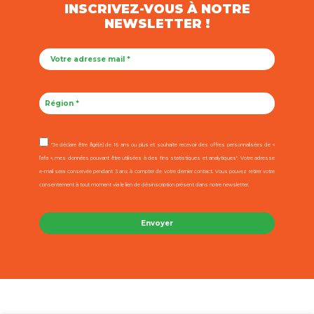
INSCRIVEZ-VOUS À NOTRE
NEWSLETTER !
"Je déclare être âgé(e) de 16 ans ou plus et souhaite recevoir des offres personnalisées de «
l’afa », mes données pouvant être utilisées à des fins statistiques et analytiques". Votre adresse
e-mail sera conservée pendant 3 ans à compter de votre dernier contact. Vous pouvez retirer votre
consentement à tout moment via le lien de désinscription présent dans notre newsletter.