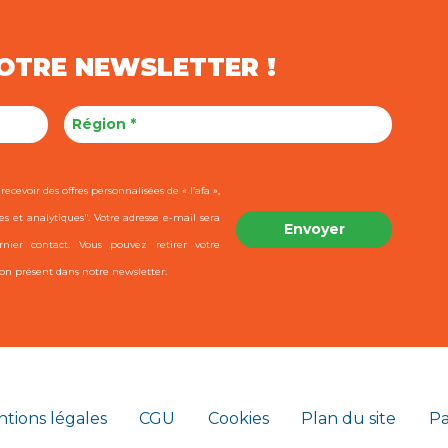
NOTRE NEWSLETTER !
ecevoir des offres personnalisées de « l’afa »,
es et analytiques". Votre adresse e-mail sera
ier contact. Vous pouvez retirer votre
on présent dans notre newsletter.
tions légales
CGU
Cookies
Plan du site
Pa