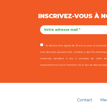
INSCRIVEZ-VOUS À 
"Je déclare être âgé(e) de 16 ans ou plus et souhaite r
mes données pouvant être utilisées à des fins statistiqu
conservée pendant 3 ans à compter de votre dern
consentement à tout moment via le lien de désinscripti
Contact
Men