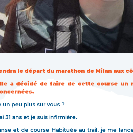
rendra le départ du marathon de Milan aux cô
elle a décidé de faire de cette course un
concernées.
 un peu plus sur vous ?
 31 ans et je suis infirmière.
nse et de course Habituée au trail, je me lance