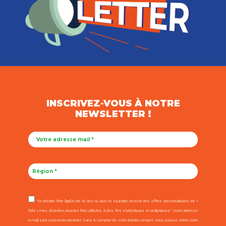
INSCRIVEZ-VOUS À NOTRE
NEWSLETTER !
"Je déclare être âgé(e) de 16 ans ou plus et souhaite recevoir des offres personnalisées de «
l’afa », mes données pouvant être utilisées à des fins statistiques et analytiques". Votre adresse
e-mail sera conservée pendant 3 ans à compter de votre dernier contact. Vous pouvez retirer votre