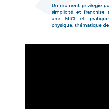
Un moment privilégié p
simplicité et franchise
une MICI et pratique
physique, thématique de 