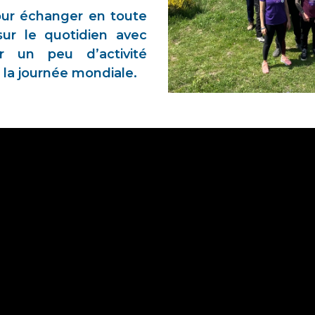
our échanger en toute
 sur le quotidien avec
r un peu d’activité
la journée mondiale.