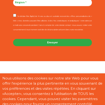
"Je déclare être âgé(e) de 16 ans ou plus et souhaite recevoir des offres personnalisées de «
l’afa », mes données pouvant être utilisées à des fins statistiques et analytiques". Votre adresse
e-mail sera conservée pendant 3 ans à compter de votre dernier contact. Vous pouvez retirer votre
consentement à tout moment via le lien de désinscription présent dans notre newsletter.
Contact
Mentions légales
CGU
Cookies
Plan du site
Nous utilisons des cookies sur notre site Web pour vous
offrir l'expérience la plus pertinente en vous souvenant de
Pages partenaires
vos préférences et des visites répétées. En cliquant sur
«Accepter», vous consentez à l'utilisation de TOUS les
cookies. Cependant, vous pouvez visiter les paramètres
des cookies pour fournir un consentement contrôlé.