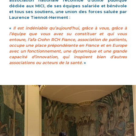
association nationale reconnue d’utilité publique
dédiée aux MICI, de ses équipes salariée et bénévole
et tous ses soutiens, une union des forces saluée par
Laurence Tiennot-Herment :
«
Il est indéniable qu’aujourd’hui, grâce à vous, grâce à
l’équipe que vous avez su constituer et qui vous
entoure, l’afa Crohn RCH France, association de patients,
occupe une place prépondérante en France et en Europe
avec un fonctionnement, une dynamique et une grande
capacité d’innovation, qui inspirent bien d’autres
associations ou acteurs de la santé.
»