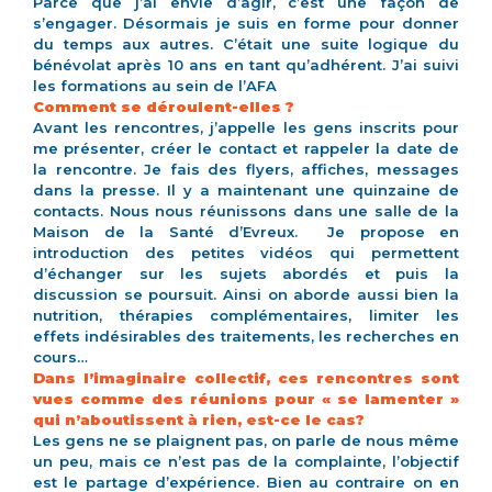
Parce que j’ai envie d’agir, c’est une façon de
s’engager. Désormais je suis en forme pour donner
du temps aux autres. C’était une suite logique du
bénévolat après 10 ans en tant qu’adhérent. J’ai suivi
les formations au sein de l’AFA
Comment se déroulent-elles ?
Avant les rencontres, j’appelle les gens inscrits pour
me présenter, créer le contact et rappeler la date de
la rencontre. Je fais des flyers, affiches, messages
dans la presse. Il y a maintenant une quinzaine de
contacts. Nous nous réunissons dans une salle de la
Maison de la Santé d’Evreux. Je propose en
introduction des petites vidéos qui permettent
d’échanger sur les sujets abordés et puis la
discussion se poursuit. Ainsi on aborde aussi bien la
nutrition, thérapies complémentaires, limiter les
effets indésirables des traitements, les recherches en
cours…
Dans l’imaginaire collectif, ces rencontres sont
vues comme des réunions pour « se lamenter »
qui n’aboutissent à rien, est-ce le cas?
Les gens ne se plaignent pas, on parle de nous même
un peu, mais ce n’est pas de la complainte, l’objectif
est le partage d’expérience. Bien au contraire on en