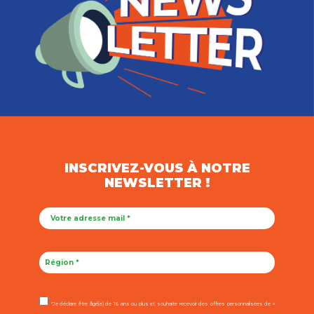
INSCRIVEZ-VOUS À NOTRE
NEWSLETTER !
"Je déclare être âgé(e) de 16 ans ou plus et souhaite recevoir des offres personnalisées de «