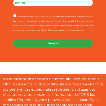
"Je déclare être âgé(e) de 16 ans ou plus et souhaite recevoir des offres personnalisées de «
l’afa », mes données pouvant être utilisées à des fins statistiques et analytiques". Votre adresse
e-mail sera conservée pendant 3 ans à compter de votre dernier contact. Vous pouvez retirer votre
consentement à tout moment via le lien de désinscription présent dans notre newsletter.
Contact
Mentions légales
CGU
Cookies
Plan du site
Nous utilisons des cookies sur notre site Web pour vous
offrir l'expérience la plus pertinente en vous souvenant de
Pages partenaires
vos préférences et des visites répétées. En cliquant sur
«Accepter», vous consentez à l'utilisation de TOUS les
cookies. Cependant, vous pouvez visiter les paramètres
des cookies pour fournir un consentement contrôlé.