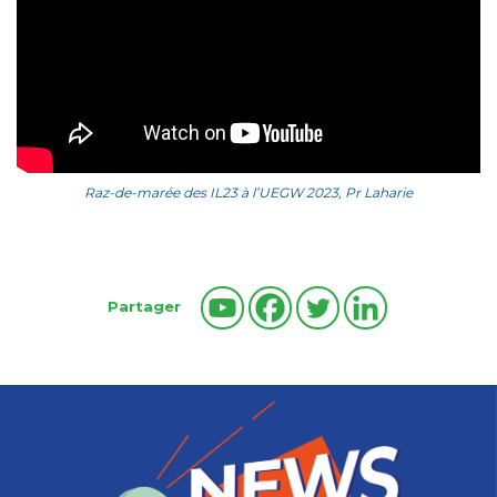
Raz-de-marée des IL23 à l’UEGW 2023, Pr Laharie
Partager