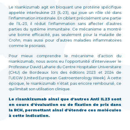
Le risankizumab agit en bloquant une protéine spécifique
appelée interleukine 23 (IL-23), qui joue un rôle clé dans
l’inflammation intestinale. En ciblant précisément une partie
de l’IL-23, il réduit l’inflammation sans affecter d’autres
parties du système immunitaire. Ce mécanisme a montré
une bonne efficacité, pas seulement pour la maladie de
Crohn, mais aussi pour d’autres maladies inflammatoires
comme le psoriasis.
Pour mieux comprendre le mécanisme d’action du
risankizumab, nous avons eu l’opportunité d’interviewer le
Professeur David Laharie du Centre Hospitalier Universitaire
(CHU) de Bordeaux lors des éditions 2023 et 2024 de
l’UEGW (United European Gastroenterology Week). À cette
époque, le risankizumab n’était pas encore remboursé, ce
qui limitait son utilisation clinique.
Le risankizumab ainsi que d’autres Anti IL23 sont
en cours d’évaluation ou de fixation de prix dans
la RCH, permettant ainsi d’étendre ces molécules
à cette indication.