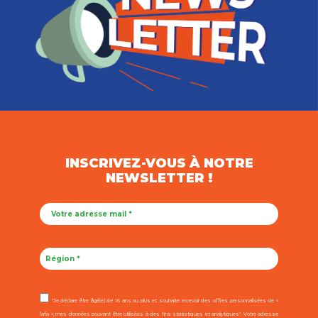
INSCRIVEZ-VOUS À NOTRE
NEWSLETTER !
"Je déclare être âgé(e) de 16 ans ou plus et souhaite recevoir des offres personnalisées de «
l’afa », mes données pouvant être utilisées à des fins statistiques et analytiques". Votre adresse