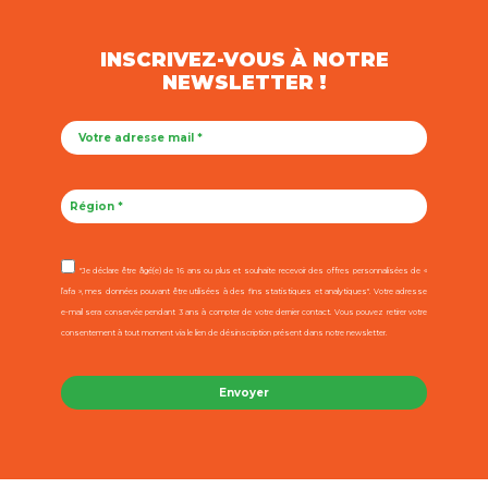
INSCRIVEZ-VOUS À NOTRE
NEWSLETTER !
"Je déclare être âgé(e) de 16 ans ou plus et souhaite recevoir des offres personnalisées de «
l’afa », mes données pouvant être utilisées à des fins statistiques et analytiques". Votre adresse
e-mail sera conservée pendant 3 ans à compter de votre dernier contact. Vous pouvez retirer votre
consentement à tout moment via le lien de désinscription présent dans notre newsletter.