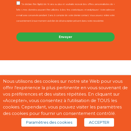
"Je déclare être âgé(e) de 16 ans ou plus et souhaite recevoir des offres personnalisées de «
l’afa », mes données pouvant être utilisées à des fins statistiques et analytiques". Votre adresse
e-mail sera conservée pendant 3 ans à compter de votre dernier contact. Vous pouvez retirer votre
consentement à tout moment via le lien de désinscription présent dans notre newsletter.
Contact
Mentions légales
CGU
Cookies
Plan du site
Nous utilisons des cookies sur notre site Web pour vous
offrir l'expérience la plus pertinente en vous souvenant de
Pages partenaires
vos préférences et des visites répétées. En cliquant sur
«Accepter», vous consentez à l'utilisation de TOUS les
cookies. Cependant, vous pouvez visiter les paramètres
des cookies pour fournir un consentement contrôlé.
Copyright © 2026 “afa” | Réalisé par
Digisanté
Paramètres des cookies
ACCEPTER