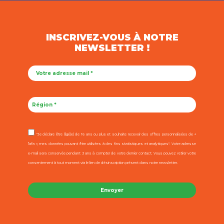
INSCRIVEZ-VOUS À NOTRE
NEWSLETTER !
"Je déclare être âgé(e) de 16 ans ou plus et souhaite recevoir des offres personnalisées de «
l’afa », mes données pouvant être utilisées à des fins statistiques et analytiques". Votre adresse
e-mail sera conservée pendant 3 ans à compter de votre dernier contact. Vous pouvez retirer votre
consentement à tout moment via le lien de désinscription présent dans notre newsletter.