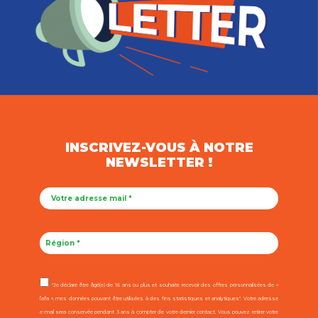
INSCRIVEZ-VOUS À NOTRE
NEWSLETTER !
"Je déclare être âgé(e) de 16 ans ou plus et souhaite recevoir des offres personnalisées de «
l’afa », mes données pouvant être utilisées à des fins statistiques et analytiques". Votre adresse
e-mail sera conservée pendant 3 ans à compter de votre dernier contact. Vous pouvez retirer votre