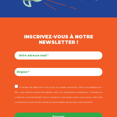
INSCRIVEZ-VOUS À NOTRE
NEWSLETTER !
"Je déclare être âgé(e) de 16 ans ou plus et souhaite recevoir des offres personnalisées de «
l’afa », mes données pouvant être utilisées à des fins statistiques et analytiques". Votre adresse
e-mail sera conservée pendant 3 ans à compter de votre dernier contact. Vous pouvez retirer votre
consentement à tout moment via le lien de désinscription présent dans notre newsletter.