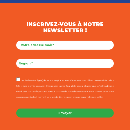
INSCRIVEZ-VOUS À NOTRE
NEWSLETTER !
"Je déclare être âgé(e) de 16 ans ou plus et souhaite recevoir des offres personnalisées de «
l’afa », mes données pouvant être utilisées à des fins statistiques et analytiques". Votre adresse
e-mail sera conservée pendant 3 ans à compter de votre dernier contact. Vous pouvez retirer votre
consentement à tout moment via le lien de désinscription présent dans notre newsletter.