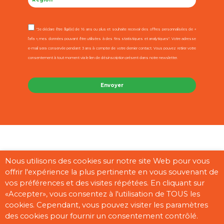
"Je déclare être âgé(e) de 16 ans ou plus et souhaite recevoir des offres personnalisées de «
l’afa », mes données pouvant être utilisées à des fins statistiques et analytiques". Votre adresse
e-mail sera conservée pendant 3 ans à compter de votre dernier contact. Vous pouvez retirer votre
consentement à tout moment via le lien de désinscription présent dans notre newsletter.
Contact
Mentions légales
CGU
Cookies
Plan du site
Nous utilisons des cookies sur notre site Web pour vous
offrir l'expérience la plus pertinente en vous souvenant de
Pages partenaires
vos préférences et des visites répétées. En cliquant sur
«Accepter», vous consentez à l'utilisation de TOUS les
cookies. Cependant, vous pouvez visiter les paramètres
des cookies pour fournir un consentement contrôlé.