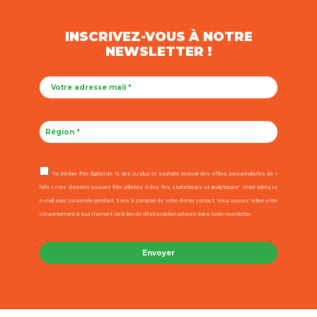
INSCRIVEZ-VOUS À NOTRE
NEWSLETTER !
"Je déclare être âgé(e) de 16 ans ou plus et souhaite recevoir des offres personnalisées de «
l’afa », mes données pouvant être utilisées à des fins statistiques et analytiques". Votre adresse
e-mail sera conservée pendant 3 ans à compter de votre dernier contact. Vous pouvez retirer votre
consentement à tout moment via le lien de désinscription présent dans notre newsletter.