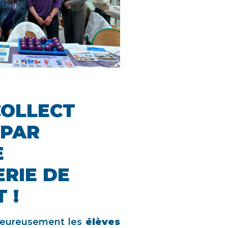
COLLECT
 PAR
E
RIE DE
 !
leureusement les
élèves