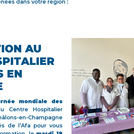
enées dans votre région :
ION AU
PITALIER
S EN
E
rnée mondiale des
u Centre Hospitalier
âlons-en-Champagne
és de l’Afa pour vous
formation, le
mardi 19