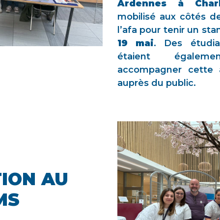
Ardennes à Charle
mobilisé aux côtés de
l’afa pour tenir un st
19 mai
. Des étudian
étaient égalem
accompagner cette ac
auprès du public.
ION AU
MS