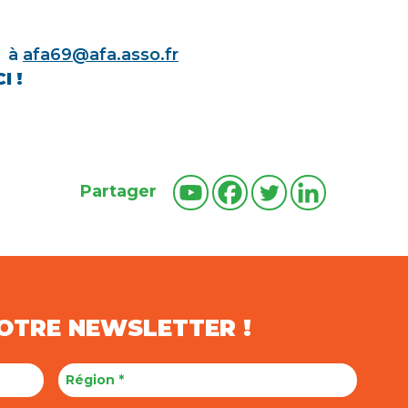
L à
afa69@afa.asso.fr
I !
Partager
NOTRE NEWSLETTER !