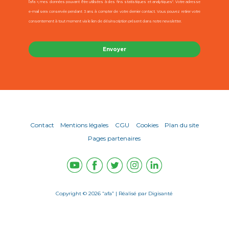
l’afa », mes données pouvant être utilisées à des fins statistiques et analytiques". Votre adresse
e-mail sera conservée pendant 3 ans à compter de votre dernier contact. Vous pouvez retirer votre
consentement à tout moment via le lien de désinscription présent dans notre newsletter.
Contact
Mentions légales
CGU
Cookies
Plan du site
Pages partenaires
Copyright © 2026 “afa” | Réalisé par
Digisanté