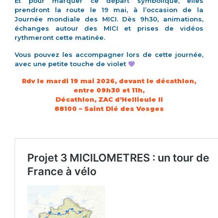
Et pour marquer ce départ symbolique, elles
prendront la route le 19 mai, à l’occasion de la
Journée mondiale des MICI. Dès 9h30, animations,
échanges autour des MICI et prises de vidéos
rythmeront cette matinée.
Vous pouvez les accompagner lors de cette journée,
avec une petite touche de violet
Rdv le mardi 19 mai 2026, devant le décathlon,
entre 09h30 et 11h,
Décathlon, ZAC d’Hellieule II
88100 – Saint Dié des Vosges