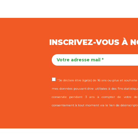
INSCRIVEZ-VOUS À 
"Je déclare être âgé(e) de 16 ans ou plus et souhaite r
mes données pouvant être utilisées à des fins statistiqu
conservée pendant 3 ans à compter de votre dern
consentement à tout moment via le lien de désinscripti