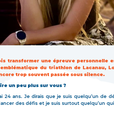
ois transformer une épreuve personnelle e
f emblématique du triathlon de Lacanau, L
ncore trop souvent passée sous silence.
re un peu plus sur vous ?
ai 24 ans. Je dirais que je suis quelqu’un de d
 lancer des défis et je suis surtout quelqu’un qui