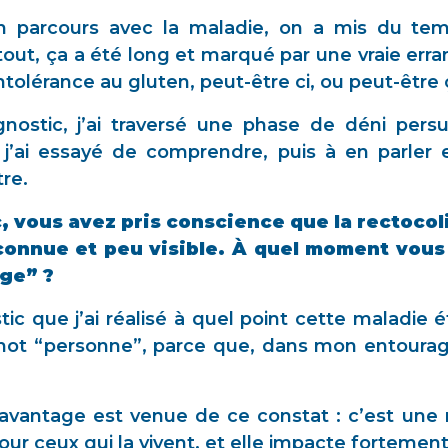
 parcours avec la maladie, on a mis du tem
 tout, ça a été long et marqué par une vraie er
ntolérance au gluten, peut-être ci, ou peut-être 
nostic, j’ai traversé une phase de déni pers
t j’ai essayé de comprendre, puis à en parler 
re.
, vous avez pris conscience que la rectoco
onnue et peu visible. À quel moment vous ê
age” ?
ic que j’ai réalisé à quel point cette maladie é
 mot “personne”, parce que, dans mon entourag
avantage est venue de ce constat : c’est une m
pour ceux qui la vivent, et elle impacte fortemen