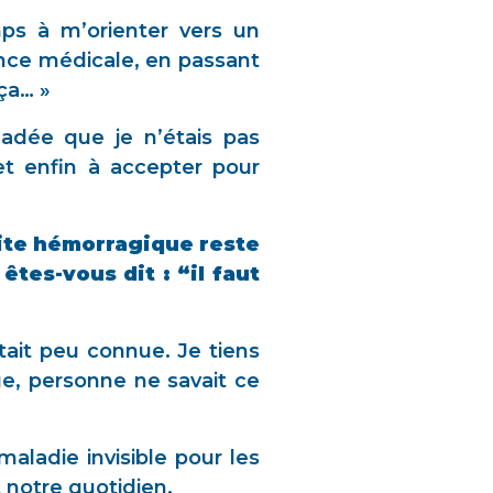
ps à m’orienter vers un
rance médicale, en passant
ça… »
uadée que je n’étais pas
et enfin à accepter pour
lite hémorragique reste
tes-vous dit : “il faut
tait peu connue. Je tiens
e, personne ne savait ce
aladie invisible pour les
t notre quotidien.