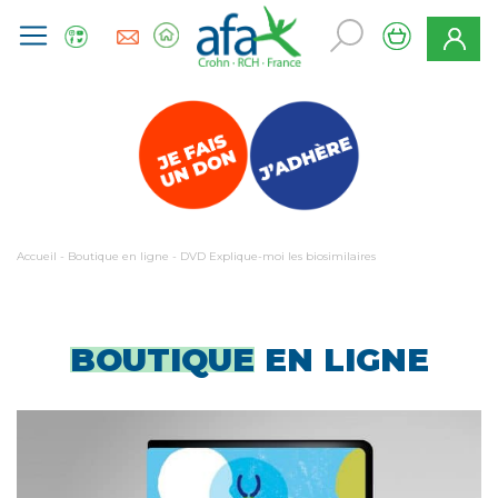
Accueil
-
Boutique en ligne
-
DVD Explique-moi les biosimilaires
BOUTIQUE
EN LIGNE