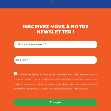
INSCRIVEZ-VOUS À NOTRE
NEWSLETTER !
"Je déclare être âgé(e) de 16 ans ou plus et souhaite recevoir des offres personnalisées de «
l’afa », mes données pouvant être utilisées à des fins statistiques et analytiques". Votre adresse
e-mail sera conservée pendant 3 ans à compter de votre dernier contact. Vous pouvez retirer votre
consentement à tout moment via le lien de désinscription présent dans notre newsletter.