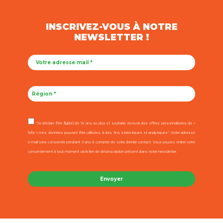
INSCRIVEZ-VOUS À NOTRE
NEWSLETTER !
"Je déclare être âgé(e) de 16 ans ou plus et souhaite recevoir des offres personnalisées de «
l’afa », mes données pouvant être utilisées à des fins statistiques et analytiques". Votre adresse
e-mail sera conservée pendant 3 ans à compter de votre dernier contact. Vous pouvez retirer votre
consentement à tout moment via le lien de désinscription présent dans notre newsletter.