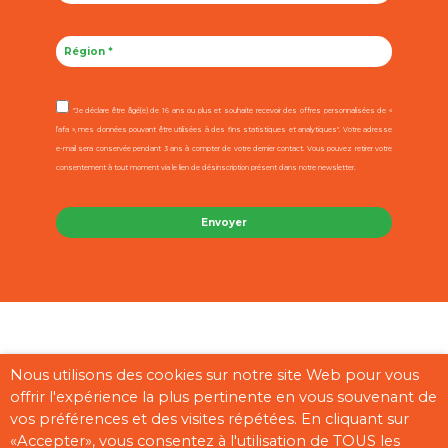
"Je déclare être âgé(e) de 16 ans ou plus et souhaite recevoir des offres personnalisées de «
l’afa », mes données pouvant être utilisées à des fins statistiques et analytiques". Votre adresse
e-mail sera conservée pendant 3 ans à compter de votre dernier contact. Vous pouvez retirer votre
consentement à tout moment via le lien de désinscription présent dans notre newsletter.
Contact
Mentions légales
CGU
Cookies
Plan du site
Nous utilisons des cookies sur notre site Web pour vous
offrir l'expérience la plus pertinente en vous souvenant de
Pages partenaires
vos préférences et des visites répétées. En cliquant sur
«Accepter», vous consentez à l'utilisation de TOUS les