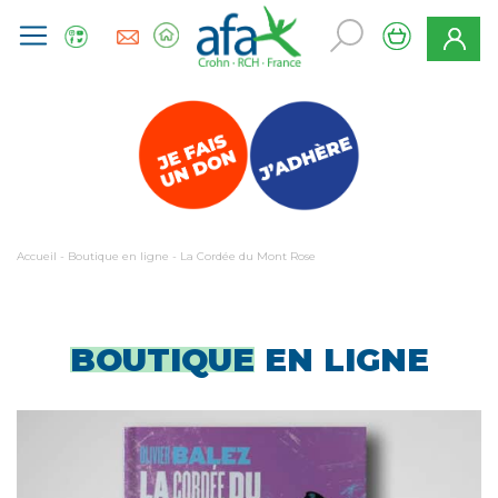
Accueil
-
Boutique en ligne
-
La Cordée du Mont Rose
BOUTIQUE
EN LIGNE