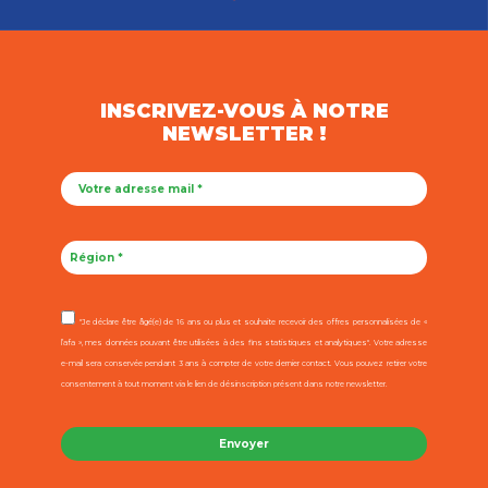
INSCRIVEZ-VOUS À NOTRE
NEWSLETTER !
"Je déclare être âgé(e) de 16 ans ou plus et souhaite recevoir des offres personnalisées de «
l’afa », mes données pouvant être utilisées à des fins statistiques et analytiques". Votre adresse
e-mail sera conservée pendant 3 ans à compter de votre dernier contact. Vous pouvez retirer votre
consentement à tout moment via le lien de désinscription présent dans notre newsletter.