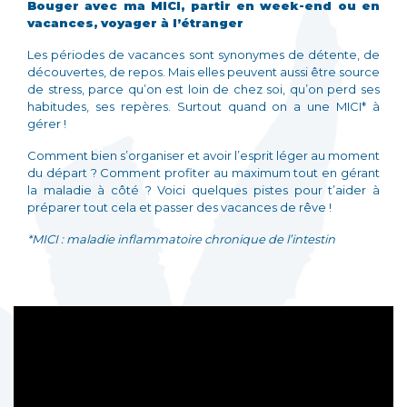
Bouger avec ma MICI, partir en week-end ou en
vacances, voyager à l’étranger
Les périodes de vacances sont synonymes de détente, de
découvertes, de repos. Mais elles peuvent aussi être source
de stress, parce qu’on est loin de chez soi, qu’on perd ses
habitudes, ses repères. Surtout quand on a une MICI* à
gérer !
Comment bien s’organiser et avoir l’esprit léger au moment
du départ ? Comment profiter au maximum tout en gérant
la maladie à côté ? Voici quelques pistes pour t’aider à
préparer tout cela et passer des vacances de rêve !
*MICI : maladie inflammatoire chronique de l’intestin