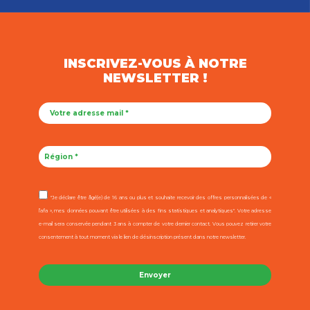
INSCRIVEZ-VOUS À NOTRE
NEWSLETTER !
"Je déclare être âgé(e) de 16 ans ou plus et souhaite recevoir des offres personnalisées de «
l’afa », mes données pouvant être utilisées à des fins statistiques et analytiques". Votre adresse
e-mail sera conservée pendant 3 ans à compter de votre dernier contact. Vous pouvez retirer votre
consentement à tout moment via le lien de désinscription présent dans notre newsletter.