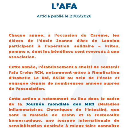
L’AFA
Article publié le
21/05/2026
Chaque année, à l’occasion du Carême, les
élèves de l’école Jeanne d’Arc de Lannion
participent à l’opération solidaire « Frites,
pomme », dont les bénéfices sont reversés à une
association.
Cette année, l’établissement a choisi de soutenir
l’afa Crohn RCH, notamment grâce à l’implication
d’Isabelle Le Roi, ASEM au sein de l’école et
engagée depuis de nombreuses années auprès
de l’association.
Cette action a notamment eu lieu dans le cadre
de la
Journée mondiale des MICI
(Maladies
Inflammatoires Chroniques de l’Intestin), que
sont la maladie de Crohn et la rectocolite
hémorragique, une journée internationale de
sensibilisation destinée à mieux faire connaître