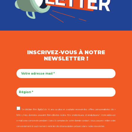
INSCRIVEZ-VOUS À NOTRE
NEWSLETTER !
"Je déclare être âgé(e) de 16 ans ou plus et souhaite recevoir des offres personnalisées de «
l’afa », mes données pouvant être utilisées à des fins statistiques et analytiques". Votre adresse
e-mail sera conservée pendant 3 ans à compter de votre dernier contact. Vous pouvez retirer votre
consentement à tout moment via le lien de désinscription présent dans notre newsletter.