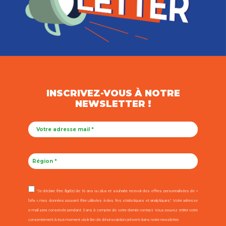
INSCRIVEZ-VOUS À NOTRE
NEWSLETTER !
"Je déclare être âgé(e) de 16 ans ou plus et souhaite recevoir des offres personnalisées de «
l’afa », mes données pouvant être utilisées à des fins statistiques et analytiques". Votre adresse
e-mail sera conservée pendant 3 ans à compter de votre dernier contact. Vous pouvez retirer votre
consentement à tout moment via le lien de désinscription présent dans notre newsletter.