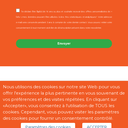
"Je déclare être âgé(e) de 16 ans ou plus et souhaite recevoir des offres personnalisées de «
l’afa », mes données pouvant être utilisées à des fins statistiques et analytiques". Votre adresse
e-mail sera conservée pendant 3 ans à compter de votre dernier contact. Vous pouvez retirer votre
consentement à tout moment via le lien de désinscription présent dans notre newsletter.
Contact
Mentions légales
CGU
Cookies
Plan du site
Nous utilisons des cookies sur notre site Web pour vous
offrir l'expérience la plus pertinente en vous souvenant de
Pages partenaires
vos préférences et des visites répétées. En cliquant sur
«Accepter», vous consentez à l'utilisation de TOUS les
cookies. Cependant, vous pouvez visiter les paramètres
des cookies pour fournir un consentement contrôlé.
Copyright © 2026 “afa” | Réalisé par
Digisanté
Paramètres des cookies
ACCEPTER