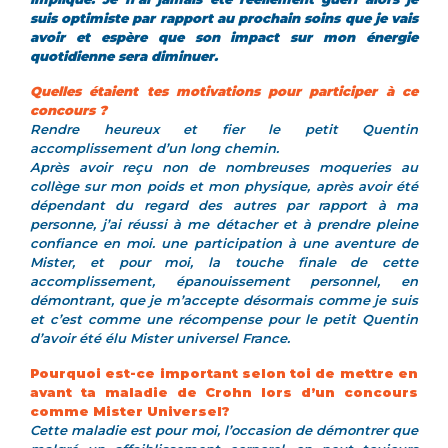
suis optimiste par rapport au prochain soins que je vais
avoir et espère que son impact sur mon énergie
quotidienne sera diminuer.
Quelles étaient tes motivations pour participer à ce
concours ?
Rendre heureux et fier le petit Quentin
accomplissement d’un long chemin.
Après avoir reçu non de nombreuses moqueries au
collège sur mon poids et mon physique, après avoir été
dépendant du regard des autres par rapport à ma
personne, j’ai réussi à me détacher et à prendre pleine
confiance en moi. une participation à une aventure de
Mister, et pour moi, la touche finale de cette
accomplissement, épanouissement personnel, en
démontrant, que je m’accepte désormais comme je suis
et c’est comme une récompense pour le petit Quentin
d’avoir été élu Mister universel France.
Pourquoi est-ce important selon toi de mettre en
avant ta maladie de Crohn lors d’un concours
comme Mister Universel?
Cette maladie est pour moi, l’occasion de démontrer que