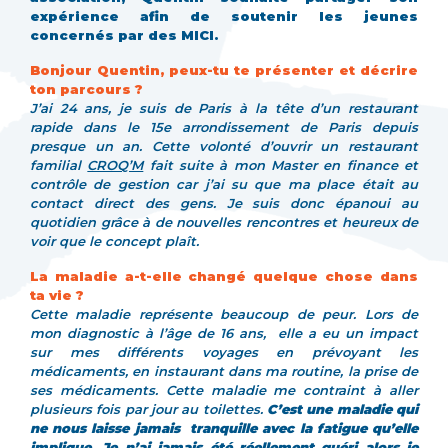
expérience afin de soutenir les jeunes
concernés par des MICI.
Bonjour Quentin, peux-tu te présenter et décrire
ton parcours ?
J’ai 24 ans, je suis de Paris à la tête d’un restaurant
rapide dans le 15e arrondissement de Paris depuis
presque un an. Cette volonté d’ouvrir un restaurant
familial
CROQ’M
fait suite à mon Master en finance et
contrôle de gestion car j’ai su que ma place était au
contact direct des gens. Je suis donc épanoui au
quotidien grâce à de nouvelles rencontres et heureux de
voir que le concept plaît.
La maladie a-t-elle changé quelque chose dans
ta vie ?
Cette maladie représente beaucoup de peur. Lors de
mon diagnostic à l’âge de 16 ans, elle a eu un impact
sur mes différents voyages en prévoyant les
médicaments, en instaurant dans ma routine, la prise de
ses médicaments. Cette maladie me contraint à aller
plusieurs fois par jour au toilettes.
C’est une maladie qui
ne nous laisse jamais tranquille avec la fatigue qu’elle
implique. Je n’ai jamais été réellement guéri alors je