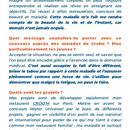
malgré un affaiblissement corporel, on peut toujours
entreprendre et réaliser ses rêves en atteignant ses
objectifs. J’ai réussi à allier restauration, concours de
beauté et maladie.
Cette maladie m’a fait me rendre
compte de la beauté de la vie et de l’instant, car
demain n’est jamais acquis
.
Quel message souhaites-tu porter avec ce
concours auprès des malades de Crohn ? Plus
particulièrement les jeunes ?
Accepter la situation, ne pas se sentir seul, et savoir que
l’on peut être encadré grâce a l’avancée dans le domaine
médical.
C’est aussi accepter le fait d’être différent,
briser le tabou par rapport à cette maladie et l’assumer
pleinement comme une force de vie. L’utiliser pour
démontrer que malgré la fatigue, on peut le faire.
Quels sont tes projets ?
Mes projets sont de développer rapidement mon
restaurant
CROQ’M
sur Paris. Mettre en avant le
concours Mister Universel par le biais de différents
projets, gagner en visibilité d’un point de vue national
et international pour parler de ce qui me tient à cœur
comme mon restaurant familial , ma maladie et surtout